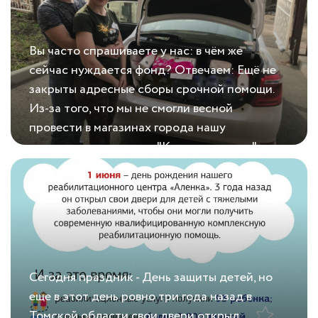
Вы часто спрашиваете у нас: в чём же
сейчас нуждается фонд? Отвечаем: Ещё не
закрыты адресные сборы срочной помощи.
Из-за того, что мы не смогли весной
провести в магазинах города нашу
традиционную акцию "Купил-подарил", где
29.05.2020
Какая сейчас нам нужна помощь?
собирали необходимые средства по уходу
за детьми в больнице. Перевели её в
онлайн-режим. Ещё Напоминаем, что в
связи с карантином, в нашу творческую
мастерскую РЦ "Алёнка" не могут
приходить родители подопечных и
Сегодня праздник - День защиты детей, но
волонтёры, которые мастерят игрушки......
еще в этот день ровно три года назад в
Томской области свои двери открыл