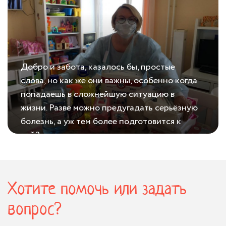
подопечным нашего фонда. Средства уже
поступили, и мы приобрели деткам
игрушки! Спасибо всем неравнодушным,
что стоят с нами на страже добра!...
Добро и забота, казалось бы, простые
слова, но как же они важны, особенно когда
попадаешь в сложнейшую ситуацию в
жизни. Разве можно предугадать серьёзную
болезнь, а уж тем более подготовится к
ней?...
02.07.2020
Простое, но важное!
Хотите помочь или задать
вопрос?