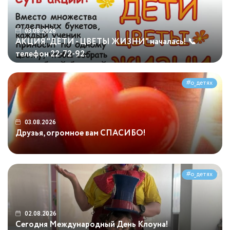
03.08.2026
АКЦИЯ "ДЕТИ - ЦВЕТЫ ЖИЗНИ" началась! 📞
телефон 22-72-92.
...
#о_детях
03.08.2026
Друзья, огромное вам СПАСИБО!
...
#о_детях
02.08.2026
Сегодня Международный День Клоуна!