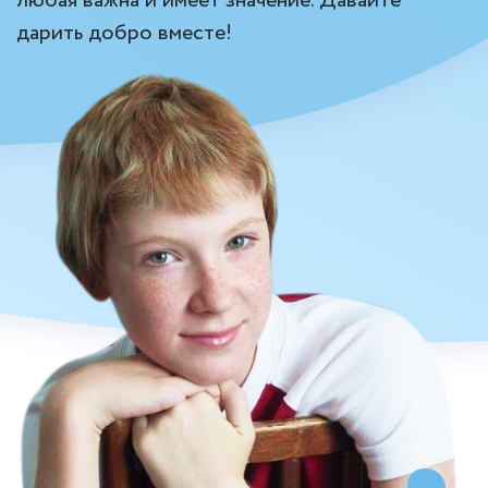
любая важна и имеет значение. Давайте
В
дарить добро вместе!