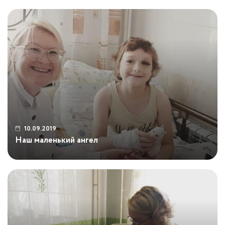
прошли первые осенние недели, и мы
подводим итоги. Подробности внутри....
10.09.2019
Наш маленький ангел
Ещё недавно мы с Надюшей были такие
весёлые. А сегодня утром для Нади не
нужно готовить завтрак, обед и ужин
тоже не понадобятся... И игрушки
выбирать не нужно, чтобы порадовать
девчушку... И красивые футболочки с