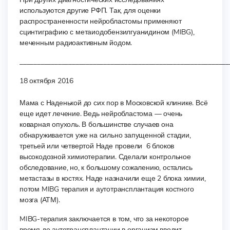
используются другие РФП. Так, для оценки
распространенности нейробластомы применяют
сцинтиграфию с метаиодобензилгуанидином (MIBG),
меченным радиоактивным йодом.
____________________________________________________________
18 октября 2016
Мама с Наденькой до сих пор в Московской клинике. Всё
еще идет лечение. Ведь нейробластома — очень
коварная опухоль. В большинстве случаев она
обнаруживается уже на сильно запущенной стадии,
третьей или четвертой Наде провели 6 блоков
высокодозной химиотерапии. Сделали контрольное
обследование, но, к большому сожалению, остались
метастазы в костях. Наде назначили еще 2 блока химии,
потом MIBG терапия и аутотрансплантация костного
мозга (АТМ).
MIBG-терапия заключается в том, что за некоторое
время до аутотрансплантации в организм вводит