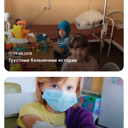
радость. Приоткроем эти двери, кто там
сегодня? ...
19.09.2018
Грустные больничные истории
Каждый раз, приходя в детское
онкологическое отделение "Томской
областной клинической больницы"
ОКБ, сжимается сердечко, но тут оно
разрывается у нас всех... Далее Вы всё
поймёте по тексту от нашей уважаемой
Елены Алексеевны: "В нашем отделении
в одной палате лежат две девочки и