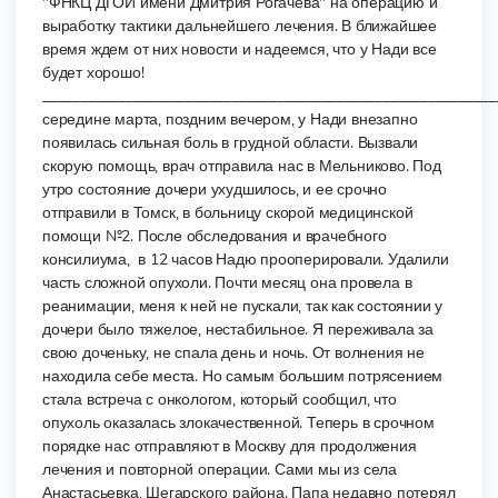
"ФНКЦ ДГОИ имени Дмитрия Рогачева" на операцию и
выработку тактики дальнейшего лечения. В ближайшее
время ждем от них новости и надеемся, что у Нади все
будет хорошо!
____________________________________________________________
середине марта, поздним вечером, у Нади внезапно
появилась сильная боль в грудной области. Вызвали
скорую помощь, врач отправила нас в Мельниково. Под
утро состояние дочери ухудшилось, и ее срочно
отправили в Томск, в больницу скорой медицинской
помощи №2. После обследования и врачебного
консилиума, в 12 часов Надю прооперировали. Удалили
часть сложной опухоли. Почти месяц она провела в
реанимации, меня к ней не пускали, так как состоянии у
дочери было тяжелое, нестабильное. Я переживала за
свою доченьку, не спала день и ночь. От волнения не
находила себе места. Но самым большим потрясением
стала встреча с онкологом, который сообщил, что
опухоль оказалась злокачественной. Теперь в срочном
порядке нас отправляют в Москву для продолжения
лечения и повторной операции. Сами мы из села
Анастасьевка, Шегарского района. Папа недавно потерял