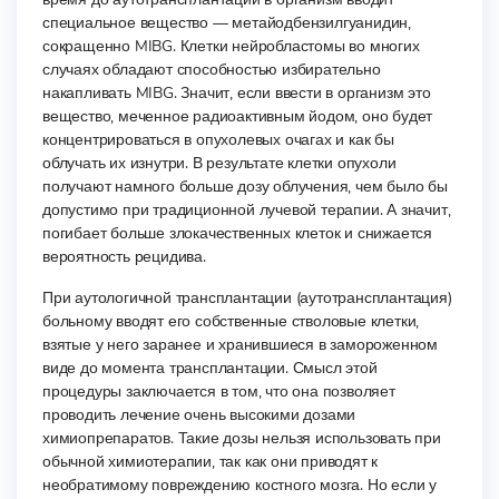
специальное вещество — метайодбензилгуанидин,
сокращенно MIBG. Клетки нейробластомы во многих
случаях обладают способностью избирательно
накапливать MIBG. Значит, если ввести в организм это
вещество, меченное радиоактивным йодом, оно будет
концентрироваться в опухолевых очагах и как бы
облучать их изнутри. В результате клетки опухоли
получают намного больше дозу облучения, чем было бы
допустимо при традиционной лучевой терапии. А значит,
погибает больше злокачественных клеток и снижается
вероятность рецидива.
При аутологичной трансплантации (аутотрансплантация)
больному вводят его собственные стволовые клетки,
взятые у него заранее и хранившиеся в замороженном
виде до момента трансплантации. Смысл этой
процедуры заключается в том, что она позволяет
проводить лечение очень высокими дозами
химиопрепаратов. Такие дозы нельзя использовать при
обычной химиотерапии, так как они приводят к
необратимому повреждению костного мозга. Но если у