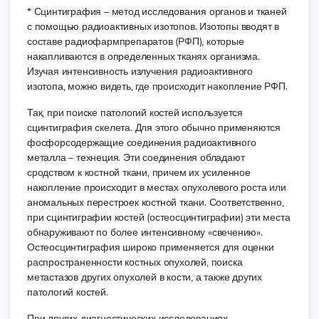
* Сцинтиграфия – метод исследования органов и тканей
с помощью радиоактивных изотопов. Изотопы вводят в
составе радиофармпрепаратов (РФП), которые
накапливаются в определенных тканях организма.
Изучая интенсивность излучения радиоактивного
изотопа, можно видеть, где происходит накопление РФП.
Так, при поиске патологий костей используется
сцинтиграфия скелета. Для этого обычно применяются
фосфорсодержащие соединения радиоактивного
металла – технеция. Эти соединения обладают
сродством к костной ткани, причем их усиленное
накопление происходит в местах опухолевого роста или
аномальных перестроек костной ткани. Соответственно,
при сцинтиграфии костей (остеосцинтиграфии) эти места
обнаруживают по более интенсивному «свечению».
Остеосцинтиграфия широко применяется для оценки
распространенности костных опухолей, поиска
метастазов других опухолей в кости, а также других
патологий костей.
При других диагностических исследованиях