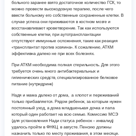
больного заранее взято достаточное количество ГСК, то
можно провести высокодозную терапию, после чего
ввести больному его собственные сохраненные клетки. В
случае успеха они приживаются в костном мозге и
восстанавливают кроветворение. Так как используются
собственные клетки, при аутотрансплантации
отсутствуют иммунные осложнения, такие как реакция
«трансплантат против хозяина». К сожалению, АТКМ
эффективна далеко не при всех болезнях.
При АТКМ необходима полная стерильность. Для этого
требуется очень много антибактериальных и
гигиенических средств, специализированное белковое
питание (нутридринк)
Надя и мама далеко от дома, а хлопот и переживаний
только прибавляется. Рядом ребенок, за которым нужен
постоянный уход, а дома младшенькая дочка и папа
который один работает на всю семью. Комиссию МСЭ
(для установления Нади статуса ребенок – инвалид)
удалось пройти в ФНКЦ в августе. Пенсию должны
назначить только по месту проживания, в этом месяце.