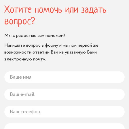
терапии, куда она попала после
Хотите помочь или задать
операции. Надю привезли в Томск на
вопрос?
«скорой помощи» из села Анастасьевка,
Шегарского района. После частичного
Мы с радостью вам поможем!
удаления сложной опухоли ей
предстоит поездка в Москву для
Напишите вопрос в форму и мы при первой же
повторной операции и дальнейшего
возможности ответим Вам на указанную Вами
электронную почту.
лечения. Девочке поставлен
онкологический диагноз, а это значит,
что путь к выздоровлению будет долгим.
Самое главное сейчас собрать деньги
на...