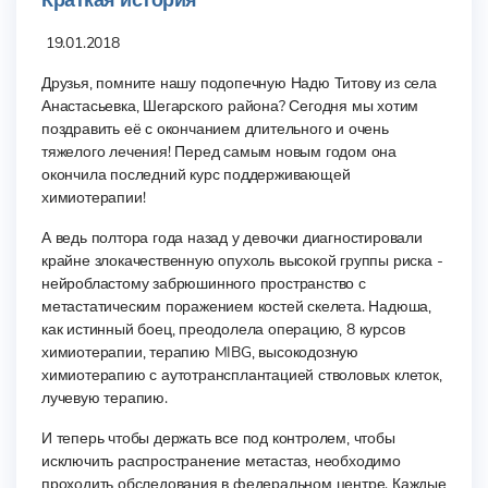
Краткая история
19.01.2018
Друзья, помните нашу подопечную Надю Титову из села
Анастасьевка, Шегарского района? Сегодня мы хотим
поздравить её с окончанием длительного и очень
тяжелого лечения! Перед самым новым годом она
окончила последний курс поддерживающей
химиотерапии!
А ведь полтора года назад у девочки диагностировали
крайне злокачественную опухоль высокой группы риска -
нейробластому забрюшинного пространство с
метастатическим поражением костей скелета. Надюша,
как истинный боец, преодолела операцию, 8 курсов
химиотерапии, терапию MIBG, высокодозную
химиотерапию с аутотрансплантацией стволовых клеток,
лучевую терапию.
И теперь чтобы держать все под контролем, чтобы
исключить распространение метастаз, необходимо
проходить обследования в федеральном центре. Каждые