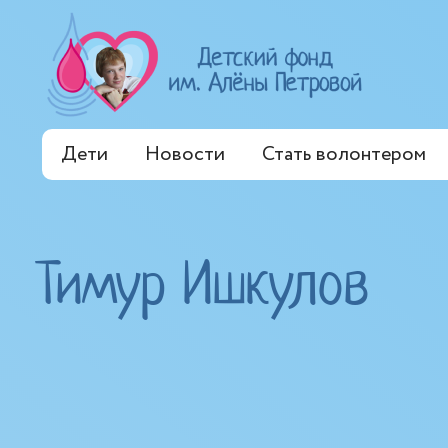
Дети
Новости
Стать волонтером
Тимур Ишкулов