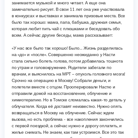
занимается музыкой и много читает. А еще она
замечательно рисует. В свои 11 лет она уже участвовала
в конкурсах и выставках и занимала призовые места. Все
было так хорошо: мама, папа, бабушка, дружная семья,
которая любит пить чай с плюшками и беседовать обо
всем. А сейчас другие беседы, мама рассказывает:
«У нас все было так хорошо! Было… Жизнь разделилась
на «до» и «после». Совершенно неожиданно у Насти
стала сильно болеть голова, потом добавилась тошнота
по утрам и головокружение. Родители забегали по
врачам, и выяснилось на МРТ – опухоль головного мозга!
Срочно на операцию в Москву! Собрали деньги, и
полетели вместе с отцом. Прооперировали Настю и
отправили домой на восстановление, облучение и
химиотерапию. Но в Томске сломалась какая-то деталь у
облучателя. Когда её доставят неизвестно. Нужно опять
возвращаться в Москву на облучение. Сейчас ждем
вызова, но есть проблема - все накопления закончились
с первой поездкой, а сейчас нужно и дорогу оплатить, и
жилье снимать. Не знаем, как там устроимся. Все это так