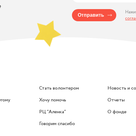
е
Нажи
Отправить
согл
Стать волонтером
Новость и с
угому
Хочу помочь
Отчеты
РЦ “Аленка”
О фонде
Говорим спасибо