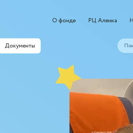
О фонде
РЦ Аленка
Н
Документы