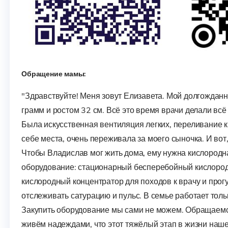
Обращение мамы:
"Здравствуйте! Меня зовут Елизавета. Мой долгожда
грамм и ростом 32 см. Всё это время врачи делали вс
Была искусственная вентиляция легких, переливание к
себе места, очень переживала за моего сыночка. И вот
Чтобы Владислав мог жить дома, ему нужна кислородн
оборудование: стационарный бесперебойный кислород
кислородный концентратор для походов к врачу и прог
отслеживать сатурацию и пульс. В семье работает толь
Закупить оборудование мы сами не можем. Обращаемс
живём надеждами, что этот тяжёлый этап в жизни наш