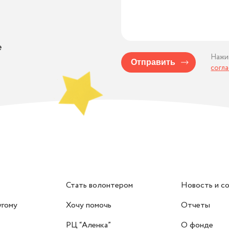
е
Нажи
Отправить
согл
Стать волонтером
Новость и с
угому
Хочу помочь
Отчеты
РЦ “Аленка”
О фонде