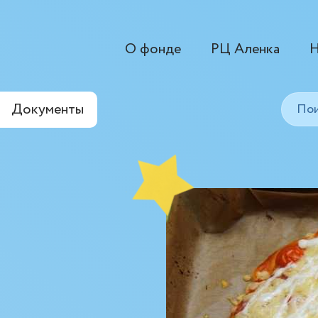
О фонде
РЦ Аленка
Н
Документы