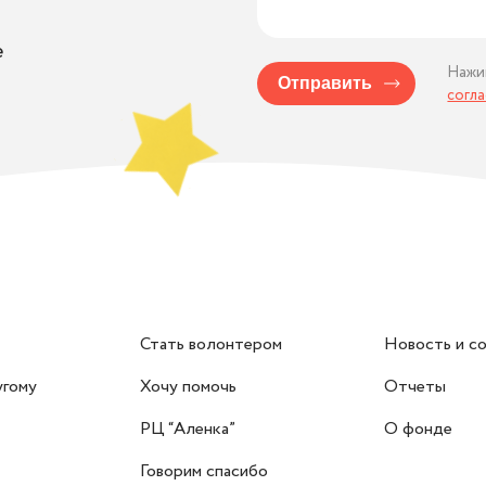
е
Нажи
Отправить
согл
Стать волонтером
Новость и с
угому
Хочу помочь
Отчеты
РЦ “Аленка”
О фонде
Говорим спасибо