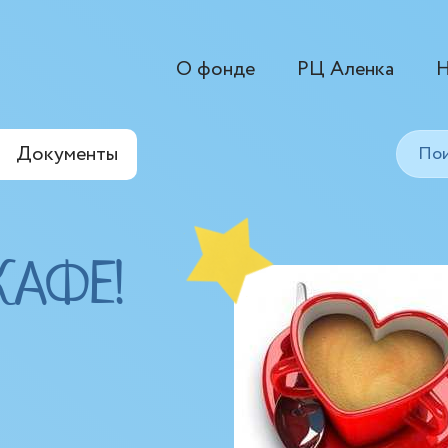
О фонде
РЦ Аленка
Н
Документы
КАФЕ!