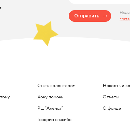
е
Нажи
Отправить
согл
Стать волонтером
Новость и с
угому
Хочу помочь
Отчеты
РЦ “Аленка”
О фонде
Говорим спасибо