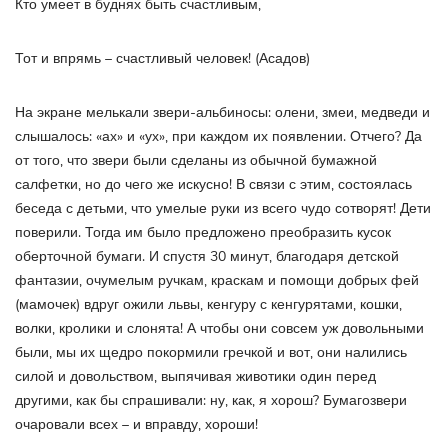
Кто умеет в буднях быть счастливым,
Тот и впрямь – счастливый человек! (Асадов)
На экране мелькали звери-альбиносы: олени, змеи, медведи и
слышалось: «ах» и «ух», при каждом их появлении. Отчего? Да
от того, что звери были сделаны из обычной бумажной
салфетки, но до чего же искусно! В связи с этим, состоялась
беседа с детьми, что умелые руки из всего чудо сотворят! Дети
поверили. Тогда им было предложено преобразить кусок
оберточной бумаги. И спустя 30 минут, благодаря детской
фантазии, очумелым ручкам, краскам и помощи добрых фей
(мамочек) вдруг ожили львы, кенгуру с кенгурятами, кошки,
волки, кролики и слонята! А чтобы они совсем уж довольными
были, мы их щедро покормили гречкой и вот, они налились
силой и довольством, выпячивая животики один перед
другими, как бы спрашивали: ну, как, я хорош? Бумагозвери
очаровали всех – и вправду, хороши!