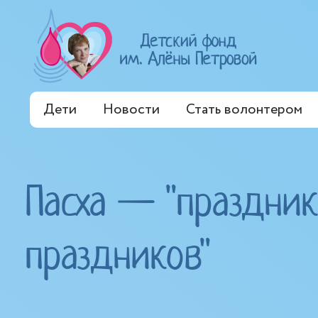
Дети
Новости
Стать волонтером
Пасха — "праздник
праздников"