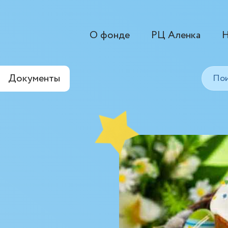
О фонде
РЦ Аленка
Н
Документы