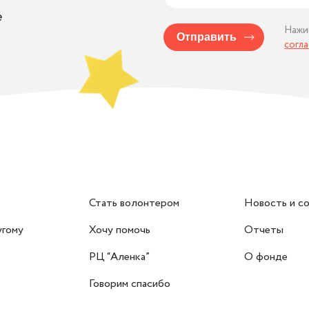
е
Нажи
Отправить
согл
Стать волонтером
Новость и с
угому
Хочу помочь
Отчеты
РЦ “Аленка”
О фонде
Говорим спасибо