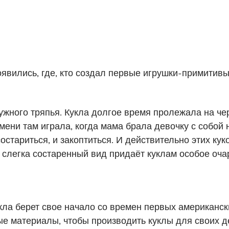
оявились, где, кто создал первые игрушки-примитивы
ужного тряпья. Кукла долгое время пролежала на ч
мени там играла, когда мама брала девочку с собой н
состариться, и закоптиться. И действительно этих ку
 слегка состаренный вид придаёт куклам особое оча
кла берет свое начало со времен первых американс
 материалы, чтобы производить куклы для своих д