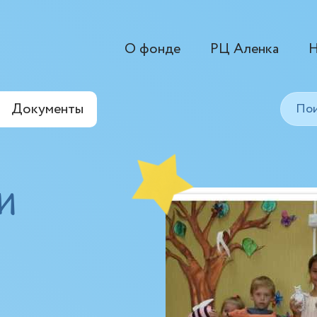
О фонде
РЦ Аленка
Н
Документы
и