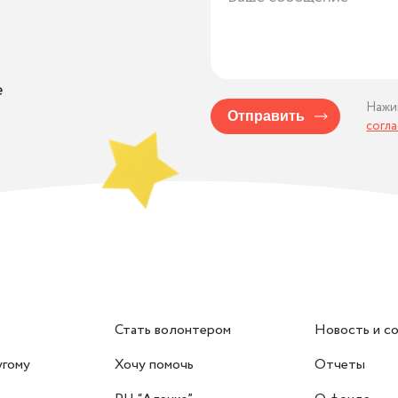
е
Нажи
Отправить
согл
Стать волонтером
Новость и с
угому
Хочу помочь
Отчеты