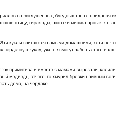
ериалов в приглушенных, бледных тонах, придавая и
ашнюю птицу, гирлянды, шитье и миниатюрные стега
 Эти куклы считаются самыми домашними, хотя неко
х чердачную куклу, уже не смогут забыть этого вол
го» примитива и вместе с мамами вырезали, клеили 
ый медведь, отчего-то хмурил бровки наивный волч
лать дома, на чердаке…