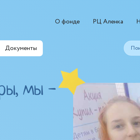
О фонде
РЦ Аленка
Н
Документы
ры, мы -