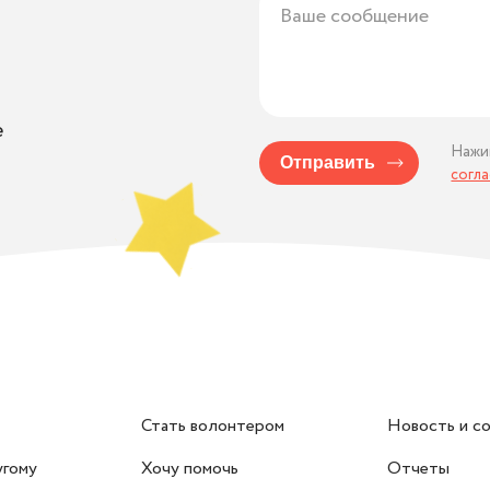
е
Нажи
Отправить
согл
Стать волонтером
Новость и с
угому
Хочу помочь
Отчеты