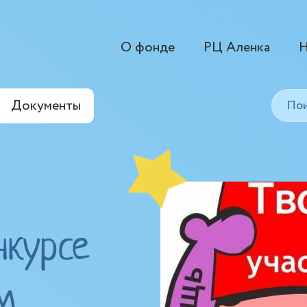
О фонде
РЦ Аленка
Н
Документы
нкурсе
м