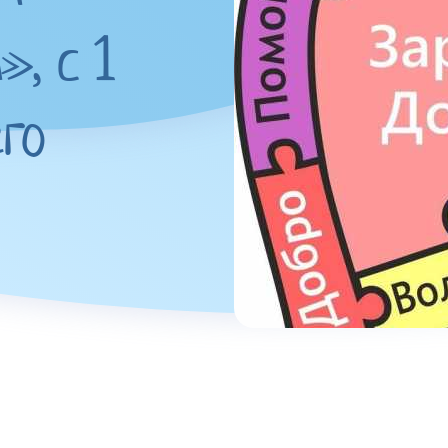
, с 1
го