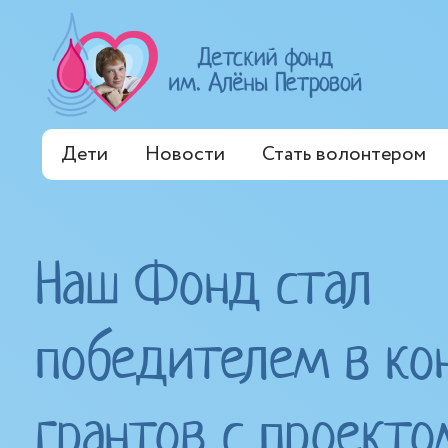
Дети
Новости
Стать волонтером
Наш Фонд стал
победителем в ко
грантов с проекто