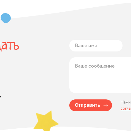
дать
е
Нажи
Отправить
согл