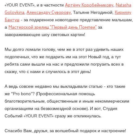
«YOUR EVENT», и в частности
Артёму Коробейникову
,
Natasha
Golovkina
,
Александру Суворову
, Татьяне Негодиной,
Кириллу
Бантуш
- за подаренное новогоднее представление малышам,
а
Мастерской зрелищ "Первый день Помпеи"
за
завораживающее шоу световых картин!
Мы долго ломали голову, чем же в этот раз удивить наших
подопечных, что же подарить им на этот Новый год, а тут
ребята сами вышли на нас и предложили погрузить всех в
сказку, что с нами и случилось в этот день!
А ведь совсем недавно мы выкладывали статью - кто такие
же "Pro bono"? (Профессиональная помощь
благотворительным, общественным и иным некоммерческим
организациям на безвозмездной основе). И вот, Студия
Событий «YOUR EVENT» сразу же откликнулась.
Спасибо Вам, друзья, за волшебный подарок и настроение!