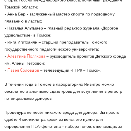
спорта России международного класса, почётный гражданин
Томской области;
- Анна Бер - заслуженный мастер спорта по подводному
плаванию в ластах;
- Наталья Альтмаер – главный редактор журнала «Дорогое
удовольствие» в Томске;
- Инга Игитханян – старший преподаватель Томского
государственного педагогического университета;
-
Алевтина Полякова
– руководитель проектов Детского фонда
им. Алены Петровой;
-
Павел Соловцов
– телеведущий «ГТРК – Томск».
В течении года в Томске в лабораториях Инвитро можно
бесплатно и анонимно сдать кровь для вступления в регистр
потенциальных доноров.
Процедура не несёт никакого вреда для донора. Вы просто
сдаёте 4 миллилитра крови из вены, это нужно для
определения HLA-фенотипа – набора генов, отвечающих за