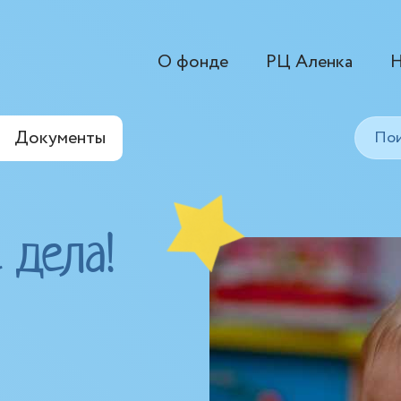
О фонде
РЦ Аленка
Н
Документы
 дела!