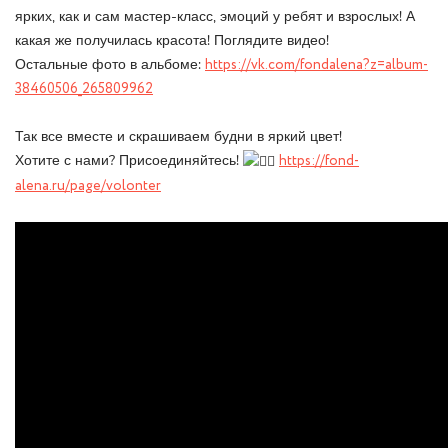
ярких, как и сам мастер-класс, эмоций у ребят и взрослых! А
какая же получилась красота! Поглядите видео!
Остальные фото в альбоме:
https://vk.com/fondalena?z=album-
38460506_265809962
⠀
Так все вместе и скрашиваем будни в яркий цвет!
Хотите с нами? Присоединяйтесь!
https://fond-
alena.ru/page/volonter