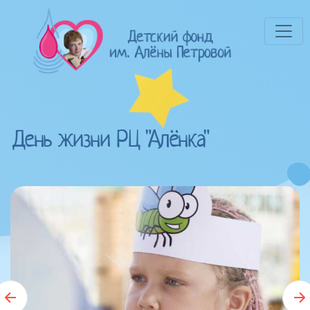
День жизни РЦ "Алёнка"