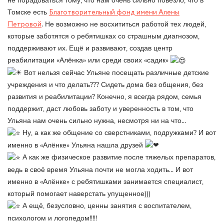
не порадоваться тому, что нам очень сильно повезло, что в
Томске есть
Благотворительный фонд имени Алены
Петровой
. Не возможно не восхититься работой тех людей,
которые заботятся о ребятишках со страшным диагнозом,
поддерживают их. Ещё и развивают, создав центр
реабилитации «Алёнка» или среди своих «садик»
Вот нельзя сейчас Ульяне посещать различные детские
учреждения и что делать??? Сидеть дома без общения, без
развития и реабилитации? Конечно, я всегда рядом, семья
поддержит, даст любовь заботу и уверенность в том, что
Ульяна нам очень сильно нужна, несмотря ни на что...
Ну, а как же общение со сверстниками, подружками? И вот
именно в «Алёнке» Ульяна нашла друзей
А как же физическое развитие после тяжелых препаратов,
ведь в своё время Ульяна почти не могла ходить... И вот
именно в «Алёнке» с ребятишками занимается специалист,
который помогает наверстать упущенное)))
А ещё, безусловно, ценны занятия с воспитателем,
психологом и логопедом!!!!!