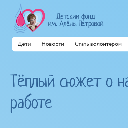
Дети
Новости
Стать волонтером
Тёплый сюжет о н
работе