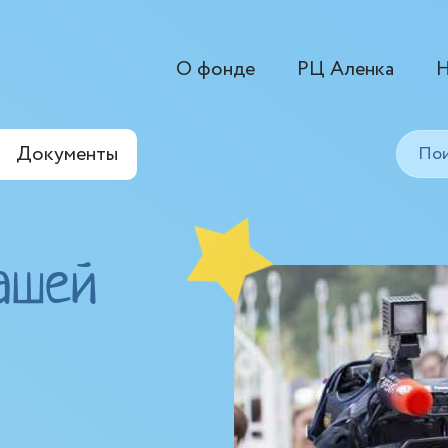
О фонде
РЦ Аленка
Н
Документы
ашей