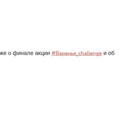
 же о финале акции
#Варенье_challenge
и об