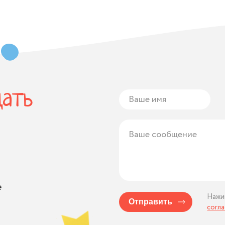
дать
е
Нажи
Отправить
согл