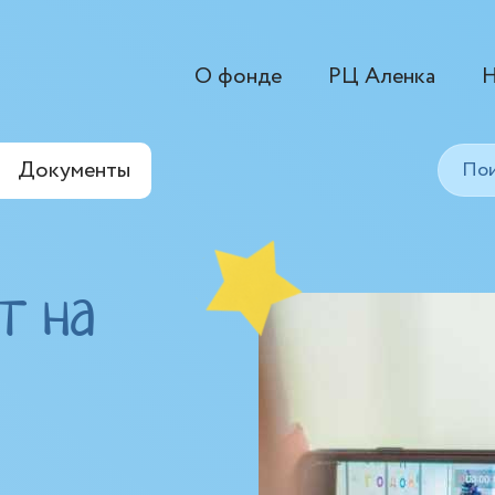
О фонде
РЦ Аленка
Н
Документы
т на