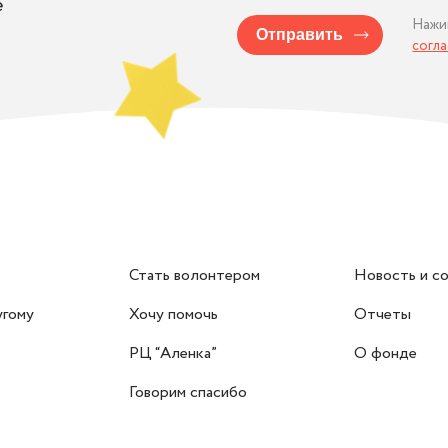
е
Нажи
Отправить
согл
Стать волонтером
Новость и с
угому
Хочу помочь
Отчеты
РЦ “Аленка”
О фонде
Говорим спасибо