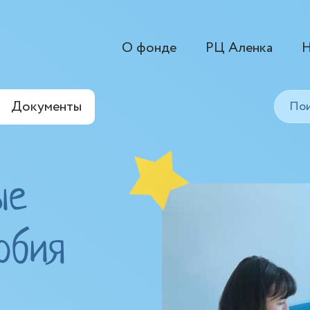
О фонде
РЦ Аленка
Н
Документы
ые
обия