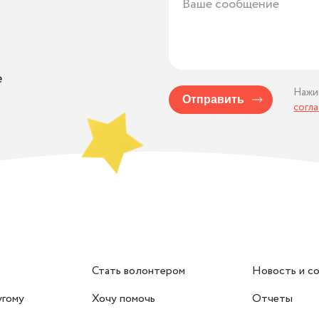
е
Нажи
Отправить
согл
Стать волонтером
Новость и с
угому
Хочу помочь
Отчеты