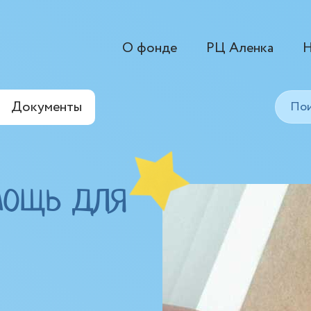
О фонде
РЦ Аленка
Н
Документы
мощь для