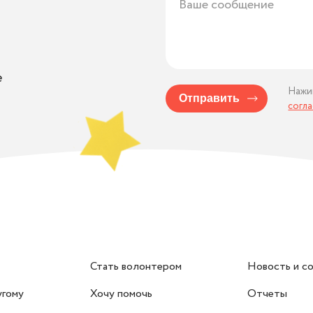
е
Нажи
Отправить
согл
Стать волонтером
Новость и с
угому
Хочу помочь
Отчеты