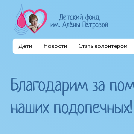
Дети
Новости
Стать волонтером
Благодарим за по
наших подопечных!