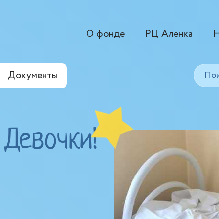
О фонде
РЦ Аленка
Н
Документы
 Девочки!