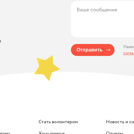
е
Нажи
Отправить
согл
Стать волонтером
Новость и с
угому
Хочу помочь
Отчеты