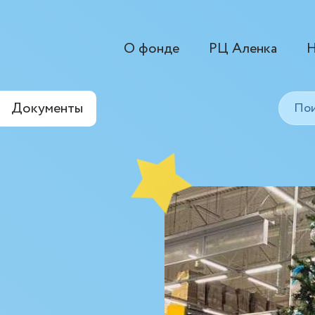
О фонде
РЦ Аленка
Н
Документы