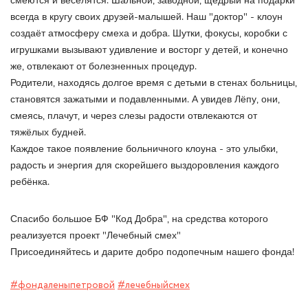
смеются и веселятся. Шальной, заводной, щедрый на подарки
всегда в кругу своих друзей-малышей. Наш "доктор" - клоун
создаёт атмосферу смеха и добра. Шутки, фокусы, коробки с
игрушками вызывают удивление и восторг у детей, и конечно
же, отвлекают от болезненных процедур.
Родители, находясь долгое время с детьми в стенах больницы,
становятся зажатыми и подавленными. А увидев Лёпу, они,
смеясь, плачут, и через слезы радости отвлекаются от
тяжёлых будней.
Каждое такое появление больничного клоуна - это улыбки,
радость и энергия для скорейшего выздоровления каждого
ребёнка.
Спасибо большое БФ "Код Добра", на средства которого
реализуется проект "Лечебный смех"
Присоединяйтесь и дарите добро подопечным нашего фонда!
#фондаленыпетровой
#лечебныйсмех