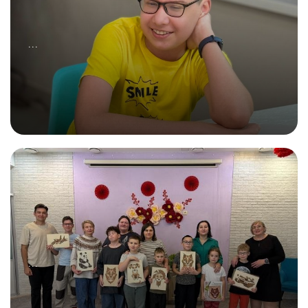
...
11.10.2025
Как обойтись без наказаний в воспитании
ребёнка?
...