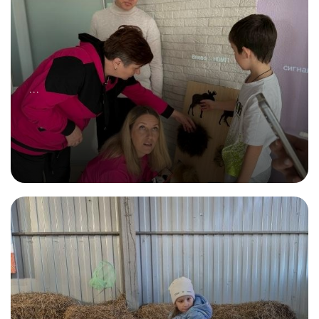
...
01.11.2025
Васюганское болото!
...