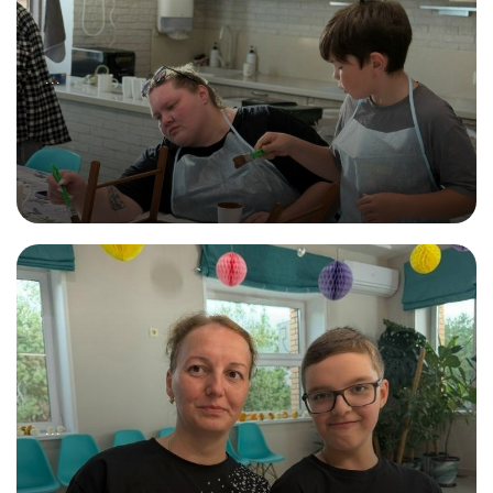
...
23.08.2025
Да вы тут волшебники!
...