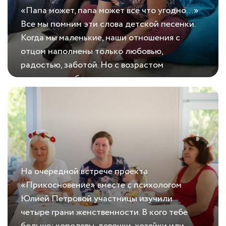
«Папа может, папа может всё что угодно…»
Все мы помним эти слова детской песенки.
Когда мы маленькие, наши отношения с
отцом наполнены только любовью,
радостью, заботой. Но с возрастом
появляются обиды, а все хорошие
29.10.2020
О папе и детских обидах
воспоминания, как по волшебству, исчезают
из памяти....
На очередной встрече проекта
«Прикосновение» вместе с психологом
Юлией Петровой участницы изучили
четыре грани женственности. В кого тебе
больше: королевы, девочки, хозяйки или