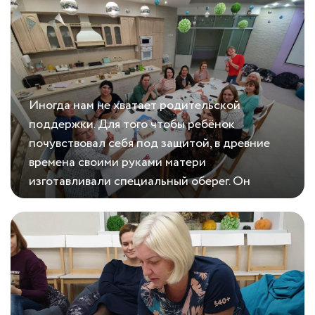
присутствующих....
Иногда нам не хватает родительской
поддержки. Для того чтобы ребёнок
почувствовал себя под защитой, в древние
времена своими руками матери
изготавливали специальный оберег. Он
помогал в трудные минуты, отгораживал от
23.10.2020
Обереги меня, мама…
бед и невзгод....