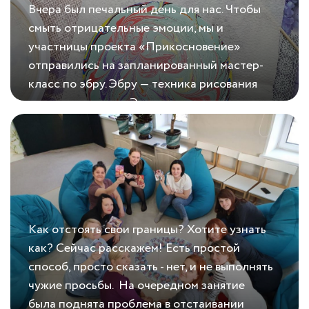
Вчера был печальный день для нас. Чтобы
смыть отрицательные эмоции, мы и
участницы проекта «Прикосновение»
отправились на запланированный мастер-
класс по эбру. Эбру — техника рисования
красками на воде. Этот вид арт-терапии
11.02.2021
Прощание с печалью
помогает визуализировать эмоции, дать им
цвет, а потом — превратить в рисунок.
Изображение можно перенести на бумагу и
разорвать его, оставив всё плохое в
прошлом....
Как отстоять свои границы? Хотите узнать
как? Сейчас расскажем! Есть простой
способ, просто сказать - нет, и не выполнять
чужие просьбы. На очередном занятие
была поднята проблема в отстаивании