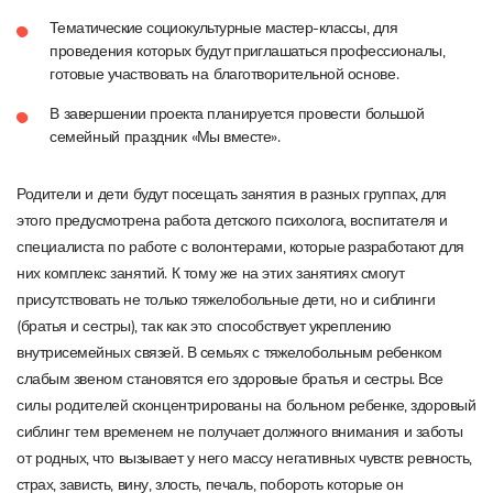
Тематические социокультурные
мастер-классы,
для
проведения
которых
будут
приглашаться
профессионалы,
готовые
участвовать
на
благотворительной
основе.
В
завершении
проекта планируется
провести
большой
семейный
праздник
«Мы
вместе».
Родители
и
дети
будут
посещать
занятия
в
разных
группах,
для
этого
предусмотрена
работа
детского
психолога,
воспитателя
и
специалиста
по
работе
с
волонтерами,
которые разработают
для
них
комплекс
занятий.
К
тому
же
на
этих
занятиях
смогут
присутствовать
не
только
тяжелобольные
дети,
но и
сиблинги
(братья
и
сестры),
так
как
это
способствует укреплению
внутрисемейных
связей.
В
семьях
с
тяжелобольным ребенком
слабым
звеном
становятся
его здоровые братья
и
сестры.
Все
силы
родителей
сконцентрированы
на
больном
ребенке,
здоровый
сиблинг тем
временем
не
получает должного
внимания
и
заботы
от
родных,
что
вызывает
у
него
массу
негативных
чувств:
ревность,
страх,
зависть, вину,
злость, печаль,
побороть
которые
он