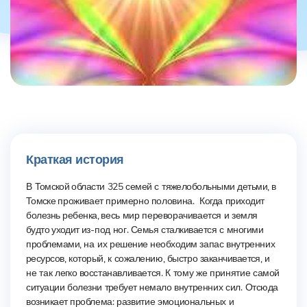
Краткая история
В
Томской
области
325
семей
с
тяжелобольными
детьми,
в
Томске
проживает примерно
половина.
Когда
приходит
болезнь
ребенка,
весь мир
переворачивается
и
земля
будто
уходит
из-под
ног.
Семья сталкивается
с
многими
проблемами,
на их
решение
необходим
запас
внутренних
ресурсов,
который,
к
сожалению,
быстро
заканчивается,
и
не
так
легко
восстанавливается.
К
тому
же
принятие
самой
ситуации
болезни
требует
немало
внутренних
сил.
Отсюда
возникает проблема:
развитие
эмоциональных
и