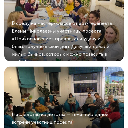
В среду на мастер-классе от арт-терапевта
Елены Николаевны участницы проекта
«Прикосновение» привлекали удачу и
благополучие в свой дом. Девушки делали
милых бычков, которых можно повесить в
любой части квартиры....
26.11.2020
Бычок на удачу
Наследство из детства — тема последней
встречи участниц проекта