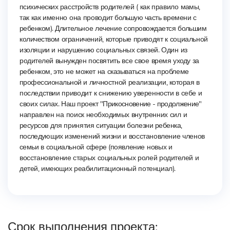
психических
расстройств
родителей
(
как
правило
мамы,
так
как
именно
она
проводит
большую
часть
времени
с
ребенком).
Длительное
лечение
сопровождается
большим
количеством
ограничений,
которые
приводят
к
социальной
изоляции
и
нарушению
социальных
связей.
Один
из
родителей
вынужден
посвятить
все
свое
время
уходу
за
ребенком,
это
не
может
на
сказываться
на
проблеме
профессиональной
и
личностной
реализации,
которая
в
последствии
приводит
к
снижению
уверенности
в
себе
и
своих
силах.
Наш
проект
"Прикосновение - продолжение
"
направлен
на
поиск
необходимых
внутренних
сил
и
ресурсов
для
принятия
ситуации
болезни
ребенка,
последующих
изменений жизни
и
восстановление
членов
семьи
в
социальной
сфере
(появление
новых
и
восстановление
старых
социальных
ролей
родителей
и
детей,
имеющих
реабилитационный
потенциал).
Срок выполнения проекта: