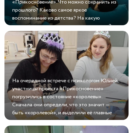
«Прикосновение». Что можно сохранить из
прошлого? Каково самое яркое
воспоминание из детства? На какую
детскую сказку похоже наше настоящее?
04.12.2020
Ресурс из детства
Участницы искали эмоциональные ресурсы,
которые могут помочь справиться с
сегодняшней ситуацией — настоящей
жизнью....
На очередной встрече с психологом Юлией
участницы проекта «Прикосновение»
погрузились в состояние «королевы».
Сначала они определи, что это значит —
быть «королевой», и выделили её главные
черты: ответственность, уважение и любовь
14.01.2021
О внутренней королеве
к себе, умение видеть цель и достигать её.