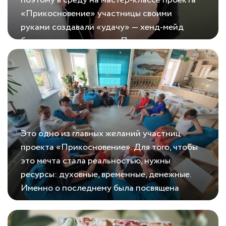
«Прикосновение» участницы своими
руками создавали «удачу» — хенд-мейд
брошь «девочка-удача». Психолог проекта
03.06.2021
Создать удачу
Юлия Петрова уверена, что творчество
имеет терапевтический эффект....
Это одно из главных желаний участниц
проекта «Прикосновение». Для того, чтобы
это мечта стала реальностью, нужны
ресурсы: духовные, временные, денежные.
Именно о последнему была посвящена
предыдущая встреча....
17.06.2021
Дом — полная чаша