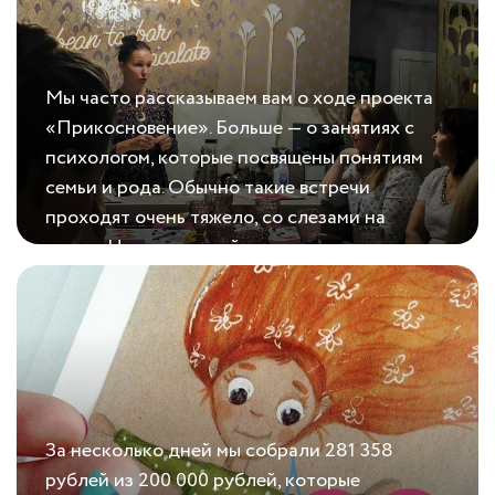
слов....
Мы часто рассказываем вам о ходе проекта
«Прикосновение». Больше — о занятиях с
психологом, которые посвящены понятиям
семьи и рода. Обычно такие встречи
проходят очень тяжело, со слезами на
глазах. Но в минувший вечер среды
08.10.2020
Дегустация шоколада
оказался исключением. Вместе с
участницами «Прикосновения» мы
побывали в прекрасном салоне «Velena»....
За несколько дней мы собрали 281 358
рублей из 200 000 рублей, которые