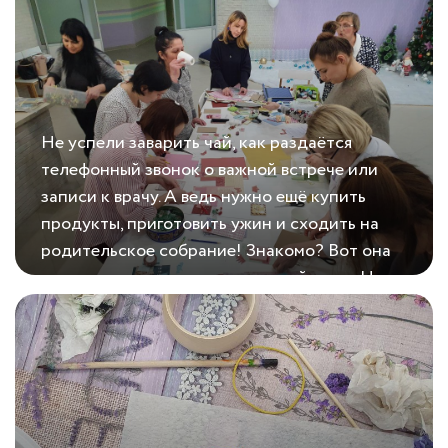
Хорошие качества, не так ли?...
Не успели заварить чай, как раздаётся
телефонный звонок о важной встрече или
записи к врачу. А ведь нужно ещё купить
продукты, приготовить ужин и сходить на
родительское собрание! Знакомо? Вот она
— многозадачность современной мамы. Но
21.01.2021
Блокнот королевы
как это всё запомнить и удержать в
голове?...