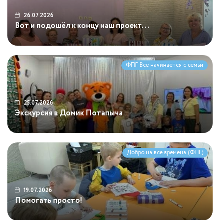
26.07.2026
Вот и подошёл к концу наш проект...
ФПГ Все начинается с семьи
25.07.2026
Экскурсия в Домик Потапыча
Добро на все времена (ФПГ)
19.07.2026
Помогать просто!
18.07.2026
Мастер-класс в пельменной "Скалка"!
14.07.2026
#ЛюбовьНикогдаНеПерестает
13.07.2026