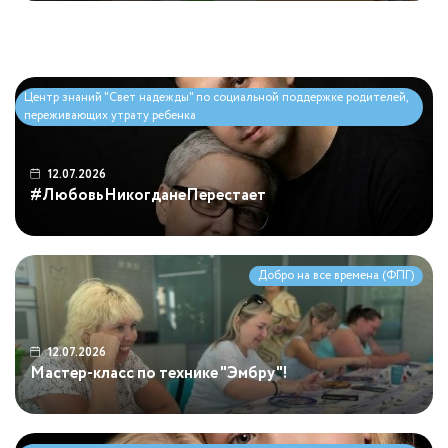
#ЛюбовьНикогданеПерестает
ФПГ Все начинается с семьи
Центр знаний "Свет надежды" по социальной
Центр знаний "Свет надежды" по социальной
поддержке родителей, переживающих утрату ребенка
Центр знаний "Свет надежды" по социальной поддержке родителей,
поддержке родителей, переживающих утрату ребенка
переживающих утрату ребенка
12.07.2026
#ЛюбовьНикогданеПерестает
Добро на все времена (ФПГ)
12.07.2026
Мастер-класс по технике "Эмбру"!