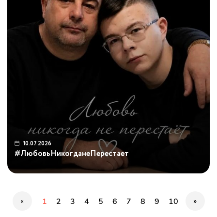
10.07.2026
#ЛюбовьНикогданеПерестает
«
»
1
2
3
4
5
6
7
8
9
10