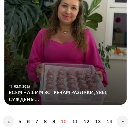
02.11.2025
ВСЕМ НАШИМ ВСТРЕЧАМ РАЗЛУКИ, УВЫ,
СУЖДЕНЫ….
«
»
5
6
7
8
9
10
11
12
13
14