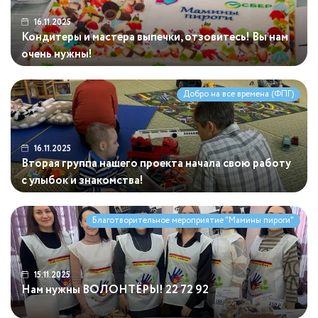
16.11.2025
Кондитеры и мастера выпечки, отзовитесь! Вы нам
очень нужны!
Добро на все времена (ФПГ)
16.11.2025
Вторая группа нашего проекта начала свою работу
с улыбок и знакомства!
Благотворительное мероприятие "Мамины пироги"
15.11.2025
Нам нужны ВОЛОНТЁРЫ! 22 72 92
15.11.2025
Что для вас семья?
11.11.2025
Мастерицы, срочно нужна ваша помощь!
10.11.2025