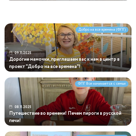
ВСЕ НА МАМИНЫ ПИРОГИ! 30 ноября с 12:00
до 15:00 в БКЗ!
ФПГ Все начинается с семьи
Благотворительное мероприятие "Мамины пироги"
Благотворительное мероприятие "Мамины пироги"
Добро на все времена (ФПГ)
09.11.2025
Дорогие мамочки, приглашаем вас к нам в центр в
проект "Добро на все времена"!
ФПГ Все начинается с семьи
08.11.2025
Путешествие во времени! Печем пироги в русской
печи!