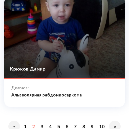
Крюков Дамир
Диагноз:
Альвеолярная рабдомиосаркома
«
»
1
2
3
4
5
6
7
8
9
10