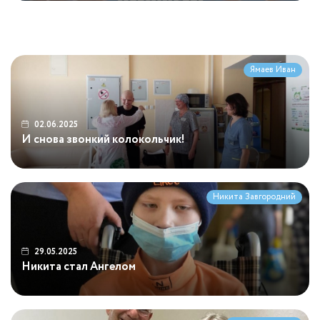
Операция прошла успешно!
Анна Паньковская
Максим Ананов
Вера Устименко
Ямаев Иван
02.06.2025
И снова звонкий колокольчик!
Никита Завгородний
29.05.2025
Никита стал Ангелом