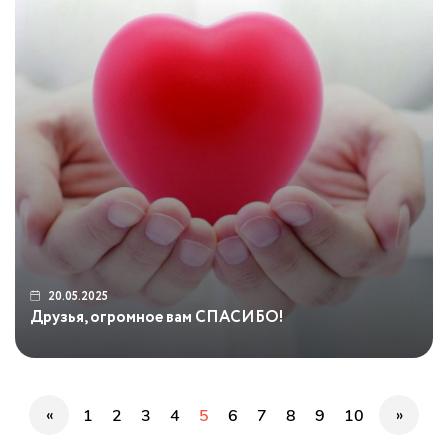
20.05.2025
Друзья, огромное вам СПАСИБО!
«
»
1
2
3
4
5
6
7
8
9
10